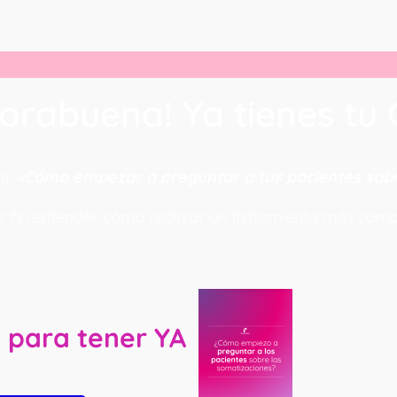
orabuena! Ya tienes tu
rir
«Cómo empezar a preguntar a tus pacientes sob
r fin entender cómo realizar un tratamiento más comp
l para tener YA