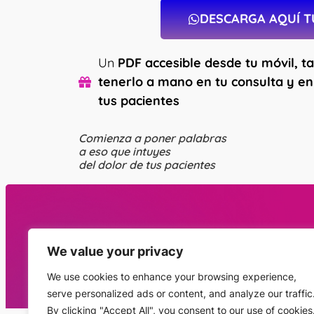
DESCARGA AQUÍ T
Un
PDF accesible desde tu móvil, t
tenerlo a mano en tu consulta y en
tus pacientes
Comienza a poner palabras
a eso que intuyes
del dolor de tus pacientes
We value your privacy
Este sitio no es parte del sitio web de F
We use cookies to enhance your browsing experience,
FACEBOOK es una marca comercial de FA
serve personalized ads or content, and analyze our traffic
By clicking "Accept All", you consent to our use of cookies