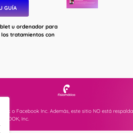
U GUÍA
ablet u ordenador para
 los tratamientos con
acebook o Facebook Inc. Además, este sitio NO está respa
CEBOOK, Inc.
.
.