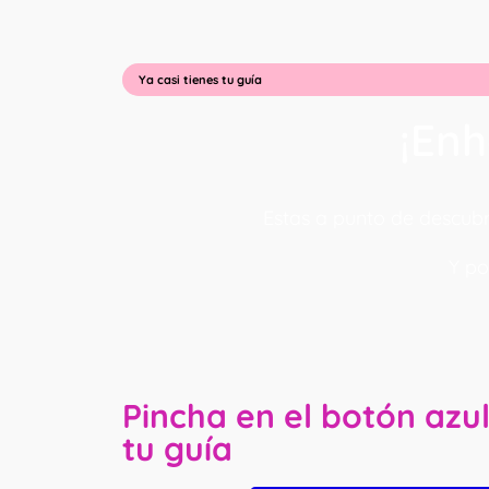
Ya casi tienes tu guía
¡Enh
Estas a punto de descub
Y po
Pincha en el botón azu
tu guía