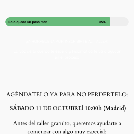
Solo queda un paso más
85%
¡ENHORABUENA POR INSCRIBIRTE AL TALLER!
La voz de tu cuerpo te espera y Fisiomática te va a ayudar
en el proceso
AGÉNDATELO YA PARA NO PERDERTELO:
SÁBADO 11 DE OCTUBRE| 10:00h (Madrid)
Antes del taller gratuito, queremos ayudarte a
comenzar con algo muy especial: