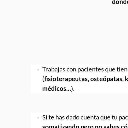
donde
(
fisioterapeutas, osteópatas, k
médicos…
).
Si te has dado cuenta que tu pac
somatizando pero no sabes có