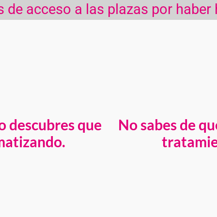
s de acceso a las plazas por haber
do descubres que
No sabes de qu
matizando.
tratamie