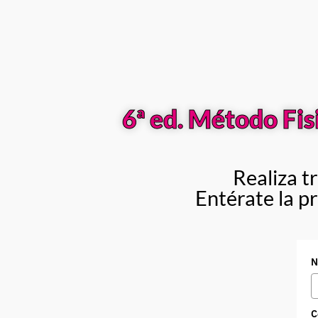
6ª ed. Método Fis
Realiza 
Entérate la p
N
C