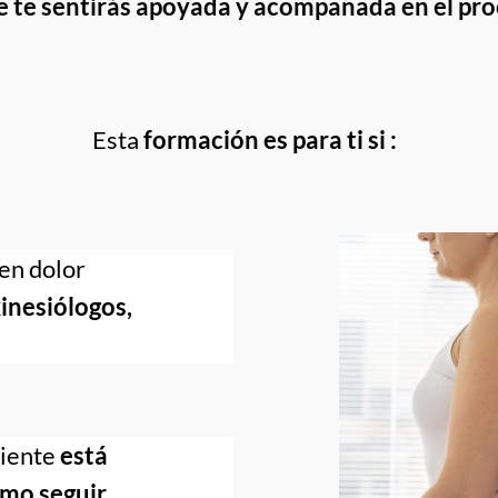
 te sentirás apoyada y acompañada en el pro
Esta
 formación es para ti si :
Trabajas con pacientes que tienen dolor 
inesiólogos, 
iente 
está 
mo seguir.