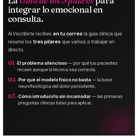
La
Guía de los 3 pilares
para
integrar lo emocional en
consulta.
Al inscribirte recibes
en tu correo
la guía clínica que
resume los
tres pilares
que vamos a trabajar en
directo.
01 ·
El problema silencioso
— por qué tus pacientes
recaen aunque la técnica sea correcta.
02 ·
Por qué el modelo físico no basta
— la base
neurofisiológica del dolor persistente.
03 ·
Cómo introducirlo sin incomodar
— las primeras
preguntas clínicas listas para aplicar.
PDF