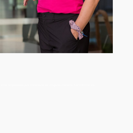
io NO está respaldado por Facebook de ninguna manera. FACEBOOK es