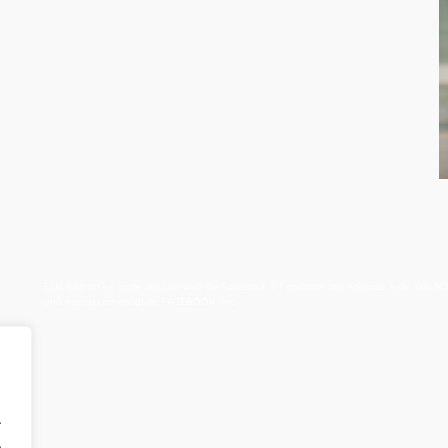
Este sitio no es parte del sitio web de Facebook o Facebook Inc. Además, este sit
una marca comercial de FACEBOOK, Inc.
.
.