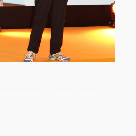
io NO está respaldado por Facebook de ninguna manera. FACEBOOK es