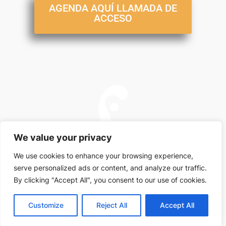
AGENDA AQUÍ LLAMADA DE
ACCESO
We value your privacy
We use cookies to enhance your browsing experience,
serve personalized ads or content, and analyze our traffic.
Este sitio no es parte del sitio web de Facebook o Facebook Inc. Además, este sitio NO
está respaldado por Facebook de ninguna manera. FACEBOOK es una marca
By clicking "Accept All", you consent to our use of cookies.
comercial de FACEBOOK, Inc.
Customize
Reject All
Accept All