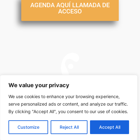
AGENDA AQUÍ LLAMADA DE
ACCESO
We value your privacy
We use cookies to enhance your browsing experience,
serve personalized ads or content, and analyze our traffic.
Este sitio no es parte del sitio web de Facebook o Facebook Inc. Además, este sitio NO
está respaldado por Facebook de ninguna manera. FACEBOOK es una marca
By clicking "Accept All", you consent to our use of cookies.
comercial de FACEBOOK, Inc.
Customize
Reject All
Accept All