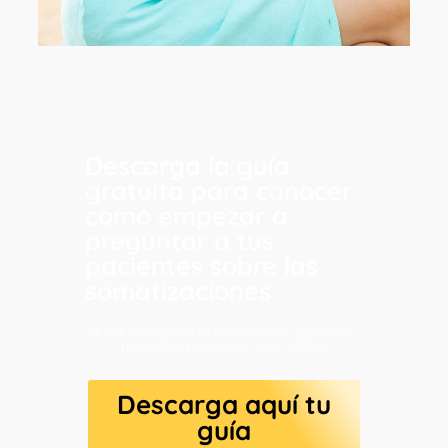
Descarga la guía
gratuita para conocer
cómo empezar a
preguntar a tus
pacientes sobre las
somatizaciones
(Exclusiva para profesionales que estén
tratando pacientes con dolor)
Descarga aquí tu
guía