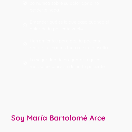
comunica sobre su dolor apr a no
perderte nada.
Entender qué es lo que pasa cuando el
dolor de tu paciente vuelve.
Herramientas para qeu tu paciente
realice tus pautas fuera de tu consulta
La seguridad de preguntar a quien
más sabe sobre su dolor: tu paciente
Soy María Bartolomé Arce