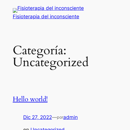
Saltar
al
Fisioterapia del inconsciente
contenido
Categoría:
Uncategorized
Hello world!
Dic 27, 2022
—
admin
por
en
Uncategorized