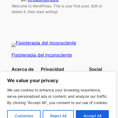
Welcome to WordPress. This is your first post. Edit or
delete it, then start writing!
Fisioterapia del inconsciente
Acerca de
Privacidad
Social
Equipo
Política de privacidad
Facebook
We value your privacy
Historia
Términos y condiciones
Instagram
Carreras
Contacta con consotros
Twitter/X
We use cookies to enhance your browsing experience,
serve personalized ads or content, and analyze our traffic.
By clicking "Accept All", you consent to our use of cookies.
Diseñado con
WordPress
Customize
Reject All
Accept All